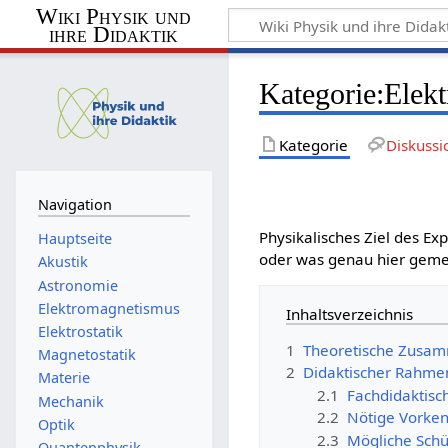
Wiki Physik und
ihre Didaktik
Kategorie
:
Elek
Kategorie
Diskussi
Navigation
Physikalisches Ziel des E
Hauptseite
oder was genau hier geme
Akustik
Astronomie
Elektromagnetismus
Inhaltsverzeichnis
Elektrostatik
1
Theoretische Zusa
Magnetostatik
2
Didaktischer Rahme
Materie
2.1
Fachdidaktisc
Mechanik
2.2
Nötige Vorken
Optik
2.3
Mögliche Schü
Quantenphysik