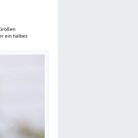
 Größen
r ein halbes