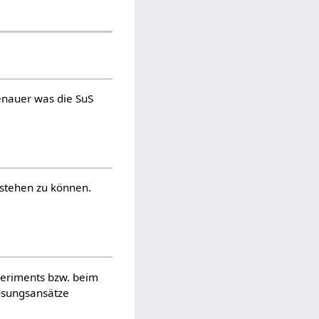
enauer was die SuS
rstehen zu können.
periments bzw. beim
ösungsansätze