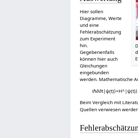
Hier sollen
Diagramme, Werte
und eine
Fehlerabschätzung
zum Experiment
hin.
D
Gegebenenfalls
d
können hier auch
E
Gleichungen
eingebunden
werden. Mathematische A
i
ℏ
∂
∂
t
|
ψ
(
t
)
⟩
=
H
^
|
ψ
(
t
)
⟩
Beim Vergleich mit Litera
Quellen verwiesen werden
Fehlerabschätzu