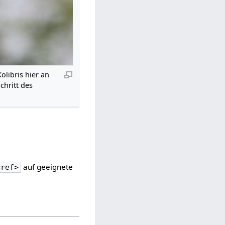
libris hier an
chritt des
auf geeignete
<ref>