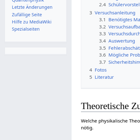
2.4
Schülervorstel
Letzte Änderungen
3
Versuchsanleitung
Zufällige Seite
3.1
Benötigtes Ma
Hilfe zu MediaWiki
3.2
Versuchsaufb
Spezialseiten
3.3
Versuchsdurc
3.4
Auswertung
3.5
Fehlerabschä
3.6
Mögliche Pro
3.7
Sicherheitshi
4
Fotos
5
Literatur
Theoretische 
Welche physikalische Theo
nötig.